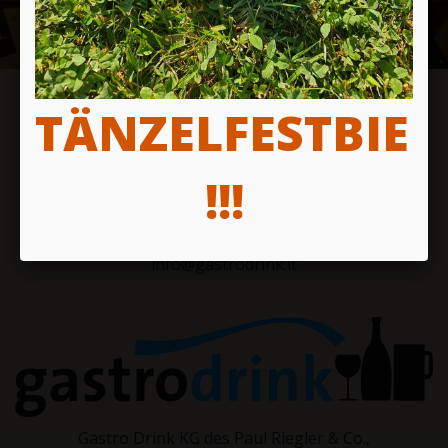
TÄNZELFESTBIER
!!!
T + 39 0471 98 27 21
M + 39 348 7611246
info@gastrodrink.it
Gastro Drink KG des Paul Riegler & Co.,