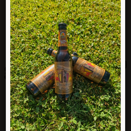
T + 39 0471 98 27 21
M + 39 348 7611246
info@gastrodrink.it
Gastro Drink Sas di Paul Riegler & Co.,
via G.Galilei 11 a Bolzano
P.IVA 02562190211
Tragitto in Google Maps